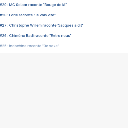
#29 : MC Solaar raconte "Bouge de là"
28 : Lorie raconte "Je vais vite"
#27 : Christophe Willem raconte "Jacques a dit"
#26 : Chimène Badi raconte "Entre nous"
#25 : Indochine raconte "3e sexe"
#24 : Zaho raconte "C'est chelou"
#23 : Patrick Bruel raconte "Au café des délices"
#22 : Kyo raconte "Le chemin"
#21 : Nolwenn Leroy raconte "Cassé"
#20 : Patrick Hernandez raconte "Born to be alive"
#19 : Lorie raconte "Près de moi"
#18 : Michael Jones raconte "A nos actes manqués" (avec Jean-Jacque